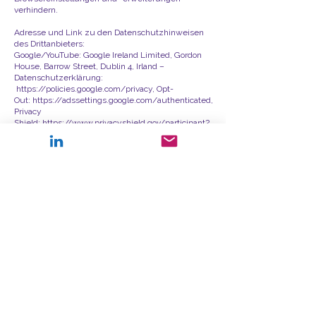
verhindern.
Adresse und Link zu den Datenschutzhinweisen
des Drittanbieters:
Google/YouTube: Google Ireland Limited, Gordon
House, Barrow Street, Dublin 4, Irland –
Datenschutzerklärung:
https://policies.google.com/privacy
, Opt-
Out:
https://adssettings.google.com/authenticated
,
Privacy
Shield:
https://www.privacyshield.gov/participant?
id=a2zt000000001L5AAI&status=Active
6. Analyse Tools und Werbung
Google Analytics
Diese Website nutzt Funktionen des
Webanalysedienstes Google Analytics. Anbieter ist
die Google Inc., 1600 Amphitheatre Parkway,
Mountain View, CA 94043, USA.
Google Analytics verwendet so genannte "Cookies".
Das sind Textdateien, die auf Ihrem Computer
gespeichert werden und die eine Analyse der
Benutzung der Website durch Sie ermöglichen. Die
durch den Cookie erzeugten Informationen über Ihre
Benutzung dieser Website werden in der Regel an
einen Server von Google in den USA übertragen und
dort gespeichert.