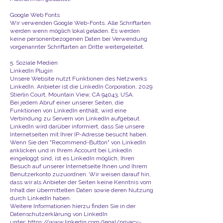
Google Web Fonts
Wir verwenden Google Web-Fonts. Alle Schriftarten
werden wenn möglich lokal geladen. Es werden
keine personenbezogenen Daten bei Verwendung
vorgenannter Schriftarten an Dritte weitergeleitet.
5. Soziale Medien​
LinkedIn Plugin
Unsere Website nutzt Funktionen des Netzwerks
LinkedIn. Anbieter ist die LinkedIn Corporation, 2029
Stierlin Court, Mountain View, CA 94043, USA.
Bei jedem Abruf einer unserer Seiten, die
Funktionen von LinkedIn enthält, wird eine
Verbindung zu Servern von LinkedIn aufgebaut.
LinkedIn wird darüber informiert, dass Sie unsere
Internetseiten mit Ihrer IP-Adresse besucht haben.
Wenn Sie den "Recommend-Button" von LinkedIn
anklicken und in Ihrem Account bei LinkedIn
eingeloggt sind, ist es LinkedIn möglich, Ihren
Besuch auf unserer Internetseite Ihnen und Ihrem
Benutzerkonto zuzuordnen. Wir weisen darauf hin,
dass wir als Anbieter der Seiten keine Kenntnis vom
Inhalt der übermittelten Daten sowie deren Nutzung
durch LinkedIn haben.
Weitere Informationen hierzu finden Sie in der
Datenschutzerklärung von LinkedIn
unter:
https://www.linkedin.com/legal/privacy-