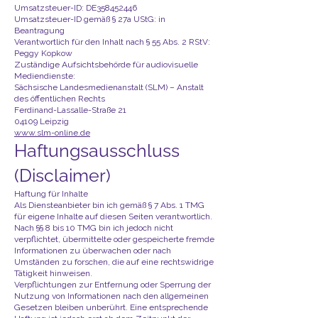
Umsatzsteuer-ID: DE358452446
Umsatzsteuer-ID gemäß § 27a UStG: in
Beantragung
Verantwortlich für den Inhalt nach § 55 Abs. 2 RStV:
Peggy Kopkow
Zuständige Aufsichtsbehörde für audiovisuelle
Mediendienste:
Sächsische Landesmedienanstalt (SLM) – Anstalt
des öffentlichen Rechts
Ferdinand-Lassalle-Straße 21
04109 Leipzig
www.slm-online.de
Haftungsausschluss
(Disclaimer)
Haftung für Inhalte
Als Diensteanbieter bin ich gemäß § 7 Abs. 1 TMG
für eigene Inhalte auf diesen Seiten verantwortlich.
Nach §§ 8 bis 10 TMG bin ich jedoch nicht
verpflichtet, übermittelte oder gespeicherte fremde
Informationen zu überwachen oder nach
Umständen zu forschen, die auf eine rechtswidrige
Tätigkeit hinweisen.
Verpflichtungen zur Entfernung oder Sperrung der
Nutzung von Informationen nach den allgemeinen
Gesetzen bleiben unberührt. Eine entsprechende