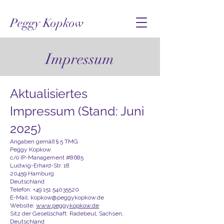
Peggy Kopkow
Impressum
Aktualisiertes
Impressum (Stand: Juni
2025)
Angaben gemäß § 5 TMG
Peggy Kopkow
c/o IP-Management #8685
Ludwig-Erhard-Str. 18
20459 Hamburg
Deutschland
Telefon:
+49 151 54035520
E-Mail: kopkow@peggykopkow.de
Website:
www.peggykopkow.de
Sitz der Gesellschaft: Radebeul, Sachsen,
Deutschland